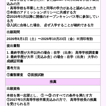
込みの方
・高等学校を卒業した方と同等の学力があると認められた方
①本校のアドミッションポリシーに共感する方
②2026年3月以降に開催のオープンキャンパス等に参加してい
る方
③入試に合格した場合、 必ず入学することが確約できる方
出願期間
2026年8月1日（土）〜2026年10月23日（金）※消印有効
提出書類
1. 最終学歴が大卒以外の場合：在学 （出身） 高等学校調査書
2. 最終学歴が大卒［見込み含］の場合：在学（出身） 大学の
成績証明書
選考方法
①書類審査 ②面接試験
推薦
出願資格
本校を第一志望とし、 ① 〜③ のすべての条件を満たす方
①2027年3月高等学校卒業見込みの方で、 高等学校長の推薦
を受けられる方