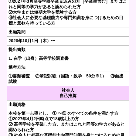
①2027年3月高等学校卒業見込みの方［卒業生含む］またはこ
れと同等の学力があると認められた方
②大学または短期大学を受験する方
③社会人に必要な基礎能力や専門知識を身につけるための目
標と意欲を持っている方
出願期間
2026年10月1日（木）〜
提出書類
1. 在学（出身）高等学校調査書
選考方法
①書類審査 ②筆記試験（国語・数学 50分※1） ③面接
試験
社会人
自己推薦
出願資格
本校を第一志望とし、 ① 〜③ のすべての条件を満たす方
①2027年4月2日時点で18歳以上の方
② 高等学校を卒業した方、またはこれと同等の学力があると
認められた方
③ 社会人に必要な基礎能力や専門知識を身につけるための目