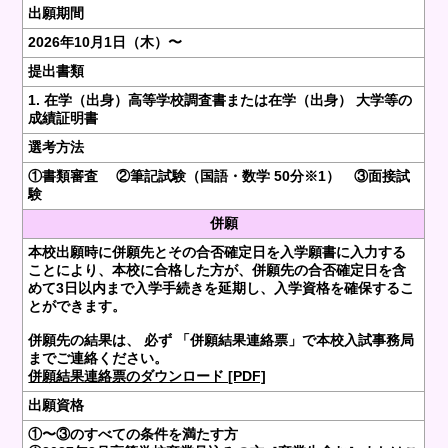
出願期間
2026年10月1日（木）〜
提出書類
1. 在学（出身）高等学校調査書または在学（出身） 大学等の
成績証明書
選考方法
①書類審査 ②筆記試験（国語・数学 50分※1） ③面接試
験
併願
本校出願時に併願先とその合否確定日を入学願書に入力する
ことにより、本校に合格した方が、併願先の合否確定日を含
めて3日以内まで入学手続きを延期し、入学資格を確保するこ
とができます。
併願先の結果は、 必ず 「併願結果連絡票」で本校入試事務局
までご連絡ください。
併願結果連絡票のダウンロード [PDF]
出願資格
①〜③のすべての条件を満たす方