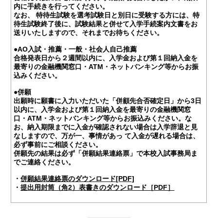
内に手続きを行ってください。
なお、 特待生試験を選考試験日と別日に受験する方には、特
待生試験終了後に、試験結果と併せて入学手続案内文書をお
送りいたしますので、それまでお待ちください。
●AO入試・推薦・一般・社会人自己推薦
合格発表日から２週間以内に、入学金および第１回納入金を
最寄りの金融機関窓口・ATM・ネットバンキング等からお振
込みください。
●併願
出願時に願書に入力いただいた「併顧先合否確定日」から3日
以内に、入学金および第１回納入金を最寄りの金融機関窓
口・ATM・ネットバンキング等からお振込みください。な
お、納入期限までに入金が確認されない場合は入学辞退と見
なしますので、万が一、事情があっ て入金が遅れる場合は、
必ず事前にご相談ください。
併願先の結果は必ず「併願結果連絡票」で本校入試事務局ま
でご連絡ください。
・
併願結果連絡票のダウンロード[PDF]
・
提出用封筒（角2）表書きのダウンロード［PDF］