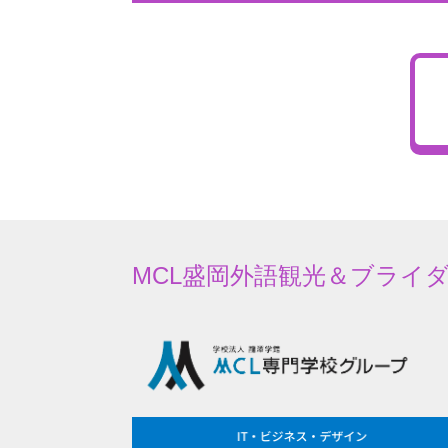
MCL
盛岡外語観光＆
ブライ