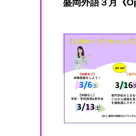
盛岡外語３月《Op