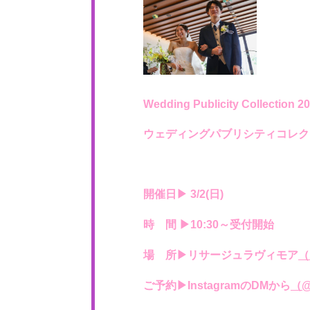
Wedding Publicity Collection 2
ウェディングパブリシティコレク
開催日▶ 3/2(日)
時 間 ▶10:30～受付開始
場 所▶リサージュラヴィモア
（
ご予約▶InstagramのDMから
（
@