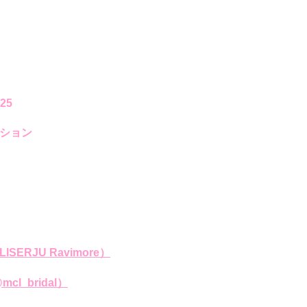
025
ション
LISERJU Ravimore
）
mcl_bridal
）