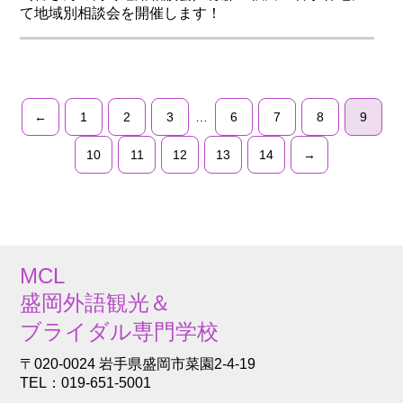
て地域別相談会を開催します！
←
1
2
3
…
6
7
8
9
10
11
12
13
14
→
MCL
盛岡外語観光＆
ブライダル専門学校
〒020-0024 岩手県盛岡市菜園2-4-19
TEL：019-651-5001